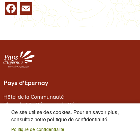
Facebook
Email
Image
Pays d'Epernay
Hôtel de la Communauté
Place du 13e Régiment de Génie
Ce site utilise des cookies. Pour en savoir plus,
BP 80526
consultez notre politique de confidentialité.
51331 Epernay
Politique de confidentialité
PIED DE PAGE
Accueil
Plan du site
Mentions légales