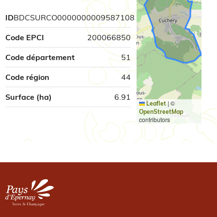
ID
BDCSURCO0000000009587108
Code EPCI
200066850
Code département
51
Code région
44
Surface (ha)
6.91
|
©
Leaflet
OpenStreetMap
contributors
Image