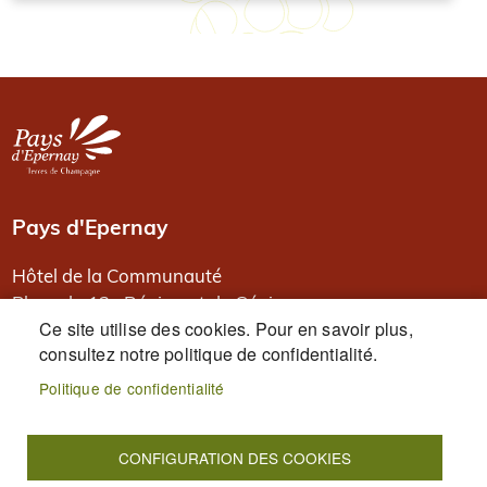
Image
Pays d'Epernay
Hôtel de la Communauté
Place du 13e Régiment de Génie
Ce site utilise des cookies. Pour en savoir plus,
BP 80526
consultez notre politique de confidentialité.
51331 Epernay
Politique de confidentialité
PIED DE PAGE
Accueil
Plan du site
Mentions légales
Données personnelles
Accessibilité : Non conforme
CONFIGURATION DES COOKIES
Cookies
S'identifier