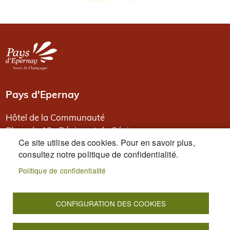
Image
Pays d'Epernay
Hôtel de la Communauté
Place du 13e Régiment de Génie
Ce site utilise des cookies. Pour en savoir plus,
BP 80526
consultez notre politique de confidentialité.
51331 Epernay
Politique de confidentialité
PIED DE PAGE
Accueil
Plan du site
Mentions légales
Données personnelles
Accessibilité : Non conforme
CONFIGURATION DES COOKIES
Cookies
S'identifier