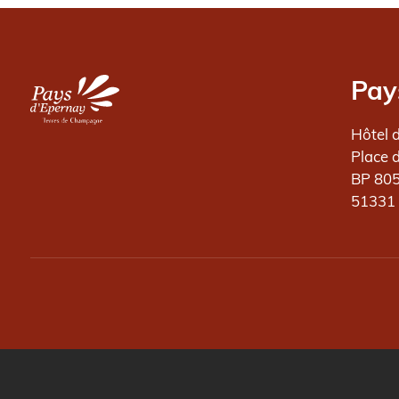
Image
Pay
Hôtel 
Place 
BP 80
51331