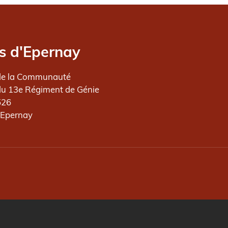
s d'Epernay
de la Communauté
du 13e Régiment de Génie
526
 Epernay