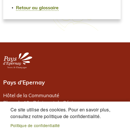
Retour au glossaire
Image
Pays d'Epernay
Hôtel de la Communauté
Place du 13e Régiment de Génie
Ce site utilise des cookies. Pour en savoir plus,
BP 80526
consultez notre politique de confidentialité.
51331 Epernay
Politique de confidentialité
PIED DE PAGE
Accueil
Plan du site
Mentions légales