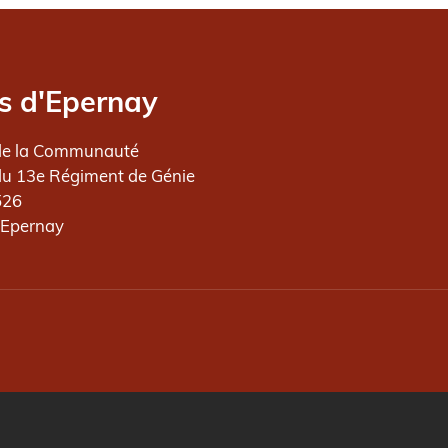
s d'Epernay
de la Communauté
du 13e Régiment de Génie
526
 Epernay