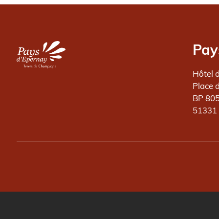
Image
Pay
Hôtel 
Place 
BP 80
51331