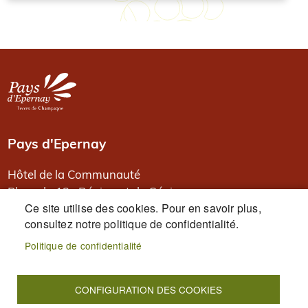
Image
Pays d'Epernay
Hôtel de la Communauté
Place du 13e Régiment de Génie
Ce site utilise des cookies. Pour en savoir plus,
BP 80526
consultez notre politique de confidentialité.
51331 Epernay
Politique de confidentialité
PIED DE PAGE
Accueil
Plan du site
Mentions légales
Données personnelles
Accessibilité : Non conforme
CONFIGURATION DES COOKIES
Cookies
S'identifier