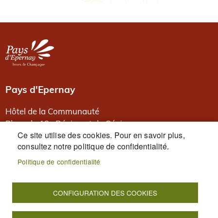
Image
Pays d'Epernay
Hôtel de la Communauté
Place du 13e Régiment de Génie
Ce site utilise des cookies. Pour en savoir plus,
BP 80526
consultez notre politique de confidentialité.
51331 Epernay
Politique de confidentialité
PIED DE PAGE
Accueil
Plan du site
Mentions légales
Données personnelles
Accessibilité : Non conforme
CONFIGURATION DES COOKIES
Cookies
S'identifier