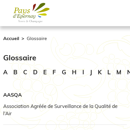
Aller au contenu principal
Accueil
Glossaire
Glossaire
A
B
C
D
E
F
G
H
I
J
K
L
M
AASQA
Association Agréée de Surveillance de la Qualité de
l’Air