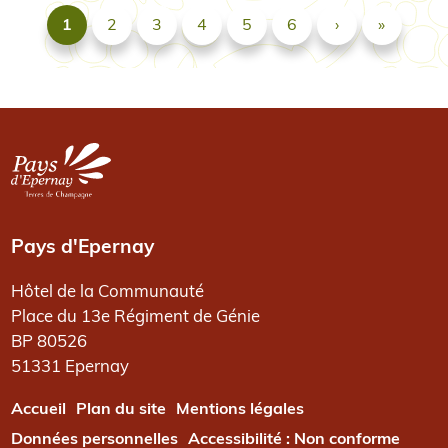
Pagination
Page suivante
Dernièr
1
2
3
4
5
6
›
»
Image
Pays d'Epernay
Hôtel de la Communauté
Place du 13e Régiment de Génie
BP 80526
51331 Epernay
PIED DE PAGE
Accueil
Plan du site
Mentions légales
Données personnelles
Accessibilité : Non conforme